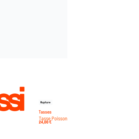
ssi
Rupture
Tasses
Tasse Poisson
24,00
€