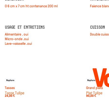
Ø 6 cm x 7 cm ht contenance 200 ml
Faïence blan
USAGE ET ENTRETIENS
CUISSON
Alimentaire : oui
Double cuis
Micro-onde :oui
Lave-vaisselle :oui
Vo
Rupture
Rupture
Tasses
Grand plats
Tasse Tulipe
Plat Tulipe
24,00
€
90,00
€