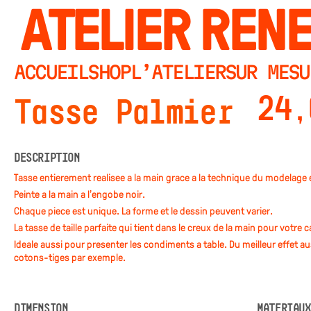
ATELIER RENE
ACCUEIL
SHOP
L’ATELIER
SUR MESU
24
Tasse Palmier
DESCRIPTION
Tasse entièrement réalisée à la main grâce à la technique du modelage
Peinte à la main à l’engobe noir.
Chaque pièce est unique. La forme et le dessin peuvent varier.
La tasse de taille parfaite qui tient dans le creux de la main pour votre c
Idéale aussi pour présenter les condiments à table. Du meilleur effet au
cotons-tiges par exemple.
DIMENSION
MATERIAUX