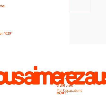
che
son 1020°
us aimerez au
Rupture
Grand plats
Plat Copacabana
85,00
€